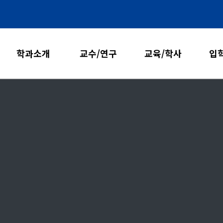
학과소개
교수/연구
교육/학사
입
학과소개
교수진
교육과정
입
전임교수
학부
인사말
명예교수
대학원
학과연혁
연구성과
학사안내
장
찾아오시는 길
논문
학부
특허
대학원
기타 성과
학사자료실
실험실