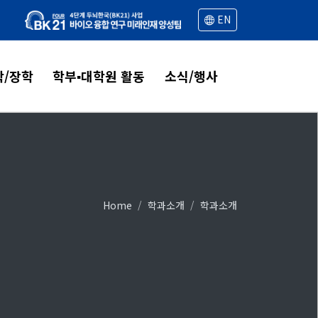
EN
학/장학
학부▪대학원 활동
소식/행사
학안내
학생회
공지사항
학부
대학원 생활
연구성과
대학원
학과활동
Home
학과소개
학과소개
학제도
세미나
학부
취업정보
대학원
포토갤러리